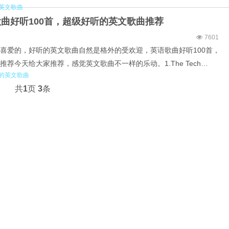
英文歌曲
rds2.Katie Sky-Monsters (DJ敏少/Mushroom伴奏)3.ERS、Valerie
曲好听100首，超级好听的英文歌曲推荐
7601
喜爱的，好听的英文歌曲自然是格外的受欢迎，英语歌曲好听100首，
荐今天给大家推荐，感觉英文歌曲不一样的乐动。1.The Tech
的英文歌曲
oBrothers-Summer Air3.Mr FijiWiji、Laura Brehm、AgNo3-Pure S...
共
1
页
3
条