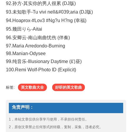
92.孙方-其实你的男人很累 (DJ版)
93.未知歌手-Tu vivi nell&#039;aria (DJ版)
94.Hoaprox-#Lov3 #Ng?u H?ng (幸福)
95.幾田りら-Aitai
96.安卿云-南山南曲忧伤 (伴奏)
97.Maria Arredondo-Burning
98.Manian-Odysee
99.纯音乐-Illusionary Daytime (幻昼)
100.Remi Wolf-Photo ID (Explicit)
标签:
英文歌曲大全
好听的英文歌曲
免责声明：
1，本站文章仅供分享学习使用，不承担任何责任。
2，原创文章禁止任何形式的转载，复制，采集，违者必究。