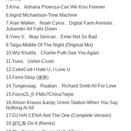
5.Kina、Adriana Proenza-Can We Kiss Forever
6.Ingrid Michaelson-Time Machine
7.Alan Walker、Noah Cyrus、Digital Farm Animals、
Juliander-All Falls Down
8.Yves V、Ilkay Sencan、Emie-Not So Bad
9.Taiga-Middle Of The Night (Original Mix)
10.Wiz Khalifa、Charlie Puth-See You Again
11.Yuna、Usher-Crush
12.CokeCod-I Hate U, I Love U
13.Feint-Stray (迷路)
14.Tungevaag、Raaban、Richard Smitt-All For Love
15.ForceZL彡-FMix?China?style
16.Alison Krauss &amp; Union Station-When You Say
Nothing At All
17.DJ HAI CENA-Not The One (Complete Version)
18.赵弘发-Do It (Remix)