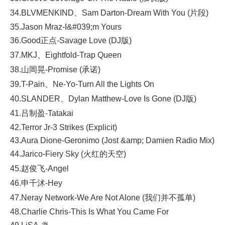
34.BLVMENKIND、Sam Darton-Dream With You (片段)
35.Jason Mraz-I&#039;m Yours
36.Good正点-Savage Love (DJ版)
37.MKJ、Eightfold-Trap Queen
38.山岡晃-Promise (承诺)
39.T-Pain、Ne-Yo-Turn All the Lights On
40.SLANDER、Dylan Matthew-Love Is Gone (DJ版)
41.吕制盈-Tatakai
42.Terror Jr-3 Strikes (Explicit)
43.Aura Dione-Geronimo (Jost &amp; Damien Radio Mix)
44.Jarico-Fiery Sky (火红的天空)
45.赵俊飞-Angel
46.申千沭-Hey
47.Neray Network-We Are Not Alone (我们并不孤单)
48.Charlie Chris-This Is What You Came For