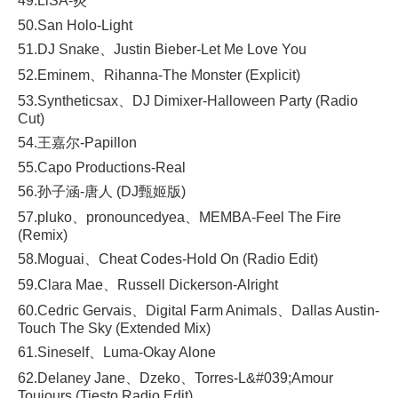
49.LiSA-炎
50.San Holo-Light
51.DJ Snake、Justin Bieber-Let Me Love You
52.Eminem、Rihanna-The Monster (Explicit)
53.Syntheticsax、DJ Dimixer-Halloween Party (Radio
Cut)
54.王嘉尔-Papillon
55.Capo Productions-Real
56.孙子涵-唐人 (DJ甄姬版)
57.pluko、pronouncedyea、MEMBA-Feel The Fire
(Remix)
58.Moguai、Cheat Codes-Hold On (Radio Edit)
59.Clara Mae、Russell Dickerson-Alright
60.Cedric Gervais、Digital Farm Animals、Dallas Austin-
Touch The Sky (Extended Mix)
61.Sineself、Luma-Okay Alone
62.Delaney Jane、Dzeko、Torres-L&#039;Amour
Toujours (Tiesto Radio Edit)