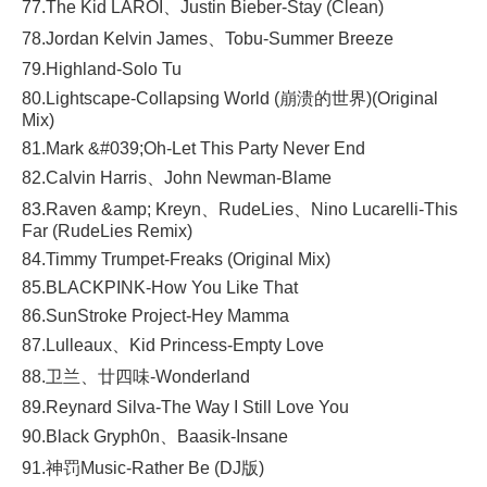
77.The Kid LAROI、Justin Bieber-Stay (Clean)
78.Jordan Kelvin James、Tobu-Summer Breeze
79.Highland-Solo Tu
80.Lightscape-Collapsing World (崩溃的世界)(Original
Mix)
81.Mark &#039;Oh-Let This Party Never End
82.Calvin Harris、John Newman-Blame
83.Raven &amp; Kreyn、RudeLies、Nino Lucarelli-This
Far (RudeLies Remix)
84.Timmy Trumpet-Freaks (Original Mix)
85.BLACKPINK-How You Like That
86.SunStroke Project-Hey Mamma
87.Lulleaux、Kid Princess-Empty Love
88.卫兰、廿四味-Wonderland
89.Reynard Silva-The Way I Still Love You
90.Black Gryph0n、Baasik-Insane
91.神罚Music-Rather Be (DJ版)