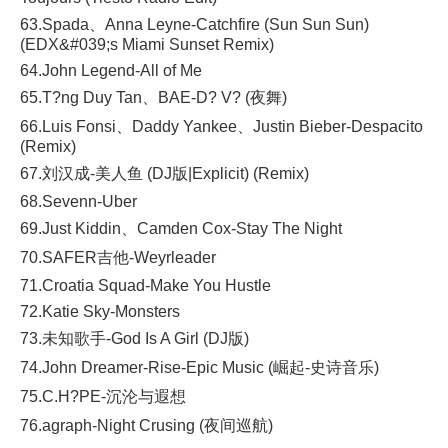
63.Spada、Anna Leyne-Catchfire (Sun Sun Sun)
(EDX&#039;s Miami Sunset Remix)
64.John Legend-All of Me
65.T?ng Duy Tan、BAE-D? V? (夜舞)
66.Luis Fonsi、Daddy Yankee、Justin Bieber-Despacito
(Remix)
67.刘汉成-美人鱼 (DJ版|Explicit) (Remix)
68.Sevenn-Uber
69.Just Kiddin、Camden Cox-Stay The Night
70.SAFER吉他-Weyrleader
71.Croatia Squad-Make You Hustle
72.Katie Sky-Monsters
73.未知歌手-God Is A Girl (DJ版)
74.John Dreamer-Rise-Epic Music (崛起-史诗音乐)
75.C.H?PE-沉沦与遐想
76.agraph-Night Crusing (夜间巡航)