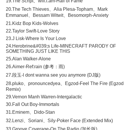
19.The Script、will.i.am-Hall of Fame
20.The Tech Thieves、Alia Plesa-Topham、Mark
Emmanuel、Bessam Witwit、Besomorph-Anxiety
21.Kidz Bop Kids-Wolves
22.Taylor Swift-Love Story
23.J Lisk-Where Is Your Love
24.Herobrine&#039;s Life-MINECRAFT PARODY OF
SOMETHING JUST LIKE THIS
25.Alan Walker-Alone
26.Aimer-Ref:rain (参考：雨)
27.段玉-l dont wanna see you anymore (DJ版)
28.pluko、pronouncedyea、Egzod-Feel The Fire (Egzod
Remix)
29.Vernon Manh Warren-Intergalactic
30.Fall Out Boy-Immortals
31.Eminem、Dido-Stan
32.Lenzi、Soriani、Sily-Poker Face (Extended Mix)
33.Groove Coverage-On The Radio (加长版)