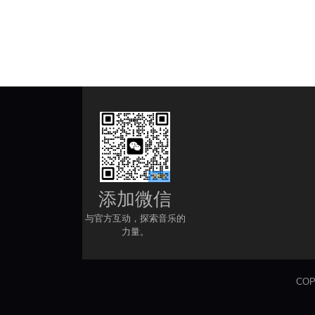
添加微信
与官方互动，探索音乐的
力量。
COP