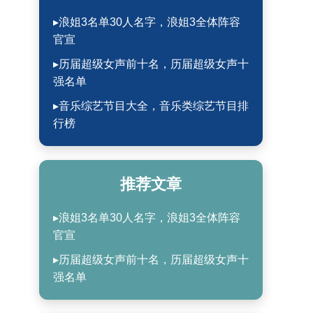
▸浪姐3名单30人名字，浪姐3全体阵容
官宣
▸历届超级女声前十名，历届超级女声十
强名单
▸音乐综艺节目大全，音乐类综艺节目排
行榜
推荐文章
▸浪姐3名单30人名字，浪姐3全体阵容
官宣
▸历届超级女声前十名，历届超级女声十
强名单