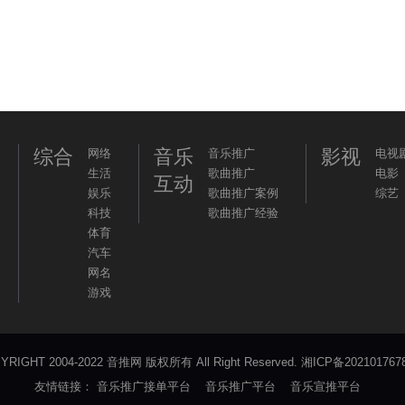
综合
音乐
影视
网络
音乐推广
电视
生活
歌曲推广
电影
互动
娱乐
歌曲推广案例
综艺
科技
歌曲推广经验
体育
汽车
网名
游戏
YRIGHT 2004-2022 音推网 版权所有 All Right Reserved.
湘ICP备202101767
友情链接：
音乐推广接单平台
音乐推广平台
音乐宣推平台