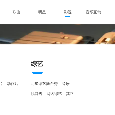
歌曲
明星
影视
音乐互动
综艺
片
动作片
明星综艺舞台秀
音乐
脱口秀
网络综艺
其它