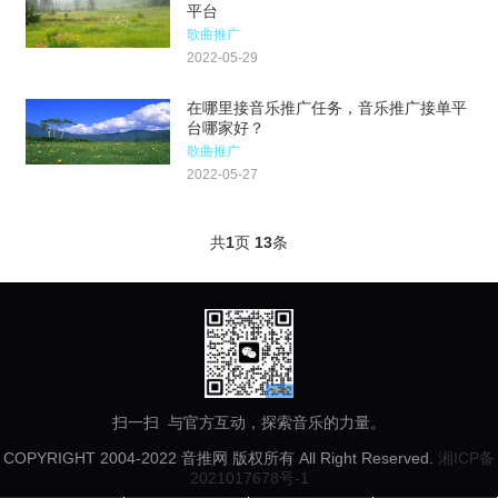
平台
歌曲推广
2022-05-29
在哪里接音乐推广任务，音乐推广接单平
台哪家好？
歌曲推广
2022-05-27
共
1
页
13
条
扫一扫 与官方互动，探索音乐的力量。
COPYRIGHT 2004-2022 音推网 版权所有 All Right Reserved.
湘ICP备
2021017678号-1