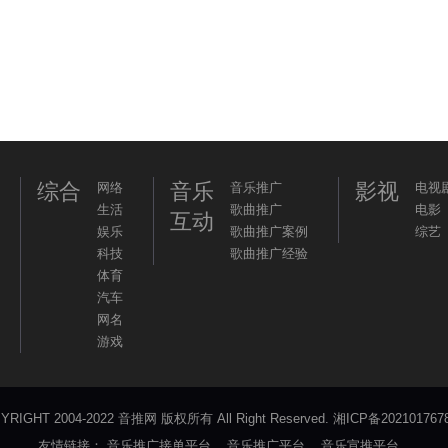
综合
音乐
影视
网络
音乐推广
电视
生活
歌曲推广
电影
互动
娱乐
歌曲推广案例
综艺
科技
歌曲推广经验
体育
汽车
网名
游戏
YRIGHT 2004-2022 音推网 版权所有 All Right Reserved.
湘ICP备202101767
友情链接：
音乐推广接单平台
音乐推广平台
音乐宣推平台