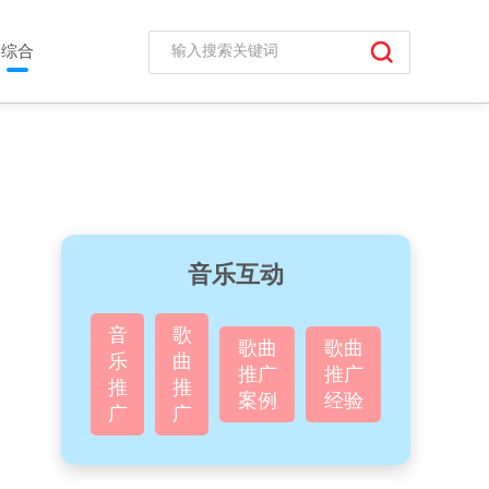
综合
音乐互动
音
歌
歌曲
歌曲
乐
曲
推广
推广
推
推
案例
经验
广
广