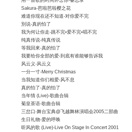
用一首歌的时间怀念你-备忘录
Sakura-芭啦芭啦樱之花
难道你现在还不知道-对你爱不完
別说-真的怕了
我为何让你走-跳不完•爱不完•唱不完
纯真传说-纯真传说
等我回來-真的怕了
我要给你全部的爱-到底有谁能够告诉我
风云义-风云义
一分一寸-Merry Christmas
当我知道你们相爱-风不息
真的怕了-真的怕了
当年情 (Live)-歌曲合辑
菊皇茶语-歌曲合辑
三岔口-舞台宝典@飞越舞林演唱会2005二部曲
生日礼物-爱的呼唤
听风的歌 (Live)-Live On Stage In Concert 2001