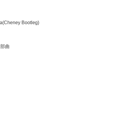
a(Cheney Bootleg)
二部曲