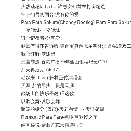
火热动感la La La-许志安46首主打全精选
留下句号的面容-没有你的爱
Para Para Sakura(Cheney Bootleg)-Para Para Sakur
一变倾城-一变倾城
谁会记得我-分享爱
到底有谁能告诉我-舞台宝典@飞越舞林演唱会2005
我心狂野-梦难留
无言感激-香港广播75年金曲银禧纪念CD1
那天再遇见-Ak-47
动起来 (Live)-舞林正传演唱会
天涯-梦的尽头，就是天涯
战场上的快乐圣诞-唱这歌
以歌会舞-以歌会舞
骤暖的缘分 (粤语)-天若有情 II - 天涯凝望
Romantic Para Para-芭啦芭啦樱之花
纯真传说-金曲备忘录精选歌集