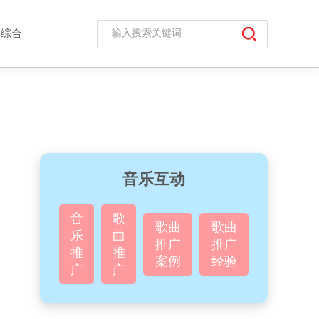
综合
音乐互动
音
歌
歌曲
歌曲
乐
曲
推广
推广
推
推
案例
经验
广
广