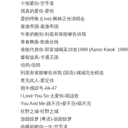
十指紧扣-空手道
我真的爱你-爱你
爱的呼唤 (Live)-舞林正传演唱会
最激帝国-最激帝国
午夜的吻别-到底有谁能够告诉我
青春舞曲-歌曲合辑
谁能代替你-郭富城喝采16首1999 (Aaron Kwok 1999
爆裂旋风-卡通王国
信鸽-信鸽
到底有谁能够告诉我 (国语)-城城完全精选
查无此人-爱定你
雨中感叹号-Ak-47
I Love You So 太爱你-唱这歌
You And Me-跳不完•爱不完•唱不完
狂野之城-狂野之城
游园惊梦 (粤语)-游园惊梦
临睡前吻你一次-空手道