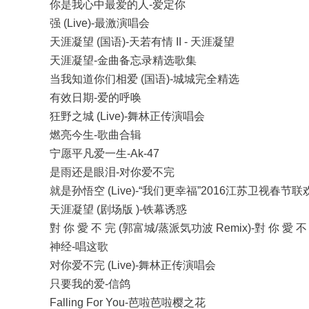
你是我心中最爱的人-爱定你
强 (Live)-最激演唱会
天涯凝望 (国语)-天若有情 II - 天涯凝望
天涯凝望-金曲备忘录精选歌集
当我知道你们相爱 (国语)-城城完全精选
有效日期-爱的呼唤
狂野之城 (Live)-舞林正传演唱会
燃亮今生-歌曲合辑
宁愿平凡爱一生-Ak-47
是雨还是眼泪-对你爱不完
就是孙悟空 (Live)-“我们更幸福”2016江苏卫视春节
天涯凝望 (剧场版 )-铁幕诱惑
對 你 愛 不 完 (郭富城/蒸派気功波 Remix)-對 你 愛 不
神经-唱这歌
对你爱不完 (Live)-舞林正传演唱会
只要我的爱-信鸽
Falling For You-芭啦芭啦樱之花