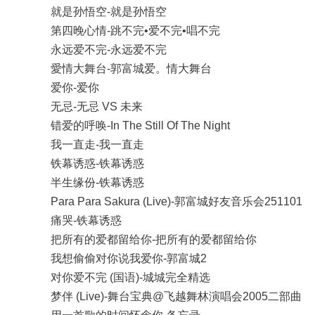
就是孙悟空-就是孙悟空
第四晚心情-跳不完•爱不完•唱不完
永远爱不完-永远爱不完
愛情大舞台-郭富城爱。情大舞台
爱你-爱你
无忌-无忌 VS 未来
错爱的呼唤-In The Still Of The Night
我一直走-我一直走
铁幕诱惑-铁幕诱惑
半生缘份-铁幕诱惑
Para Para Sakura (Live)-郭富城好友音乐会251101
痛哭-铁幕诱惑
把所有的爱都留给你-把所有的爱都留给你
我想偷偷对你说我爱你-郭富城2
对你爱不完 (国语)-城城完全精选
梦伴 (Live)-舞台宝典@飞越舞林演唱会2005二部曲