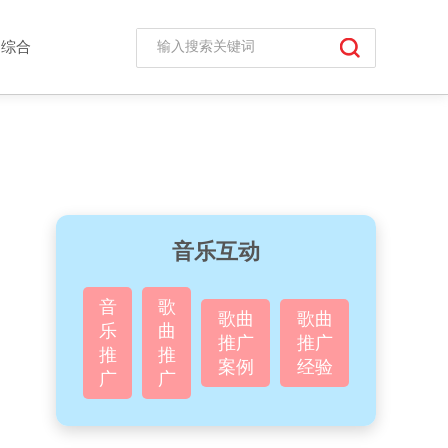
综合
音乐互动
音
歌
歌曲
歌曲
乐
曲
推广
推广
推
推
案例
经验
广
广