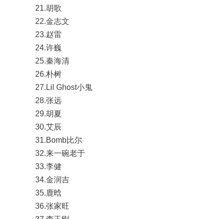
21.胡歌
22.金志文
23.赵雷
24.许巍
25.秦海清
26.朴树
27.Lil Ghost小鬼
28.张远
29.胡夏
30.艾辰
31.Bomb比尔
32.来一碗老于
33.李健
34.金润吉
35.鹿晗
36.张家旺