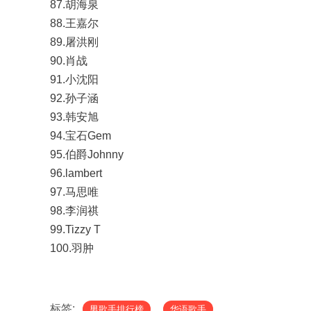
87.胡海泉
88.王嘉尔
89.屠洪刚
90.肖战
91.小沈阳
92.孙子涵
93.韩安旭
94.宝石Gem
95.伯爵Johnny
96.lambert
97.马思唯
98.李润祺
99.Tizzy T
100.羽肿
标签:
男歌手排行榜
华语歌手