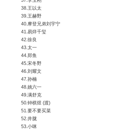
37.李玉刚
38.王以太
39.王赫野
40.摩登兄弟刘宇宁
41.易烊千玺
42.徐良
43.太一
44.郑鱼
45.宋冬野
46.刘耀文
47.孙楠
48.姚六一
49.满舒克
50.钟棋煜 (渡)
51.要不要买菜
52.井胧
53.小咪