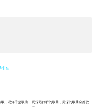
手排名
有歌，易烊千玺歌曲
周深最好听的歌曲，周深的歌曲全部歌