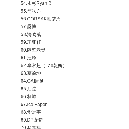
54.永彬Ryan.B
55.简弘亦
56.CORSAK胡梦周
57.梁博
58.海鸣威
59.宋亚轩
60.隔壁老樊
61.汪峰
62.李常超（Lao乾妈）
63.蔡徐坤
64.GAI周延
65.后弦
66.杨坤
67.Ice Paper
68.华晨宇
69.DP龙猪
70.马嘉祺