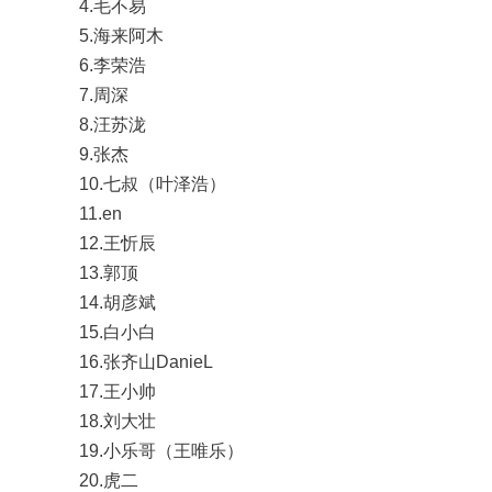
4.毛不易
5.海来阿木
6.李荣浩
7.周深
8.汪苏泷
9.张杰
10.七叔（叶泽浩）
11.en
12.王忻辰
13.郭顶
14.胡彦斌
15.白小白
16.张齐山DanieL
17.王小帅
18.刘大壮
19.小乐哥（王唯乐）
20.虎二