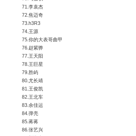
71.李袁杰
72.焦迈奇
73.h3R3
74.王源
75.你的大表哥曲甲
76.赵紫骅
77.王天阳
78.王巨星
79.胜屿
80.尤长靖
81.王俊凯
82.王北车
83.余佳运
84.弹壳
85.蒋蒋
86.张艺兴