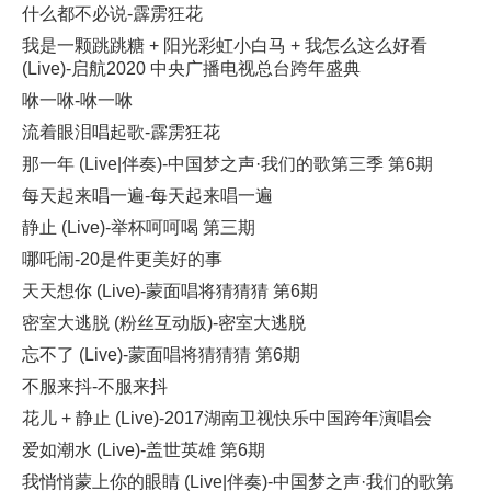
什么都不必说-霹雳狂花
我是一颗跳跳糖 + 阳光彩虹小白马 + 我怎么这么好看
(Live)-启航2020 中央广播电视总台跨年盛典
咻一咻-咻一咻
流着眼泪唱起歌-霹雳狂花
那一年 (Live|伴奏)-中国梦之声·我们的歌第三季 第6期
每天起来唱一遍-每天起来唱一遍
静止 (Live)-举杯呵呵喝 第三期
哪吒闹-20是件更美好的事
天天想你 (Live)-蒙面唱将猜猜猜 第6期
密室大逃脱 (粉丝互动版)-密室大逃脱
忘不了 (Live)-蒙面唱将猜猜猜 第6期
不服来抖-不服来抖
花儿 + 静止 (Live)-2017湖南卫视快乐中国跨年演唱会
爱如潮水 (Live)-盖世英雄 第6期
我悄悄蒙上你的眼睛 (Live|伴奏)-中国梦之声·我们的歌第