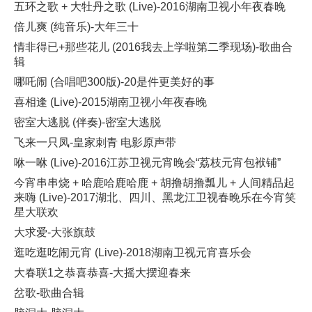
五环之歌 + 大牡丹之歌 (Live)-2016湖南卫视小年夜春晚
倍儿爽 (纯音乐)-大年三十
情非得已+那些花儿 (2016我去上学啦第二季现场)-歌曲合
辑
哪吒闹 (合唱吧300版)-20是件更美好的事
喜相逢 (Live)-2015湖南卫视小年夜春晚
密室大逃脱 (伴奏)-密室大逃脱
飞来一只凤-皇家刺青 电影原声带
咻一咻 (Live)-2016江苏卫视元宵晚会“荔枝元宵包袱铺”
今宵串串烧 + 哈鹿哈鹿哈鹿 + 胡撸胡撸瓢儿 + 人间精品起
来嗨 (Live)-2017湖北、四川、黑龙江卫视春晚乐在今宵笑
星大联欢
大求爱-大张旗鼓
逛吃逛吃闹元宵 (Live)-2018湖南卫视元宵喜乐会
大春联1之恭喜恭喜-大摇大摆迎春来
岔歌-歌曲合辑