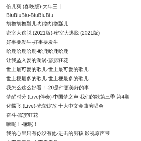
倍儿爽 (春晚版)-大年三十
BiuBiuBiu-BiuBiuBiu
胡撸胡撸瓢儿-胡撸胡撸瓢儿
密室大逃脱 (2021版)-密室大逃脱 (2021版)
好事要发生-好事要发生
哈鹿哈鹿哈鹿-哈鹿哈鹿哈鹿
让我坠入爱的漩涡-霹雳狂花
世上最可爱的歌儿-世上最可爱的歌儿
世上梗最多的歌儿-世上梗最多的歌儿
我怎么这么好看！-20是件更美好的事
梦醒时分 (Live|伴奏)-中国梦之声·我们的歌第三季 第4期
化蝶飞 (Live)-光荣绽放 十大中文金曲演唱会
奋斗-霹雳狂花
嘛呢！-嘛呢！
我的心里只有你没有他-进击的男孩 影视原声带