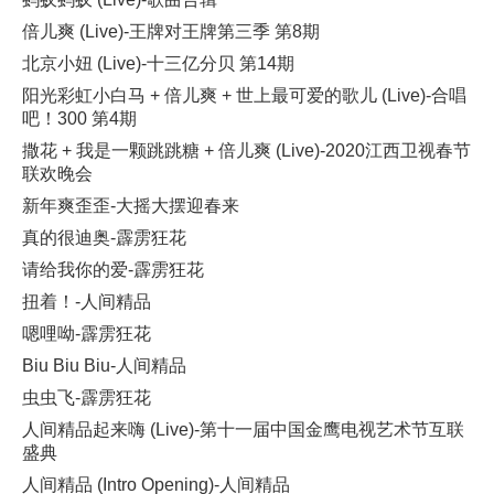
倍儿爽 (Live)-王牌对王牌第三季 第8期
北京小妞 (Live)-十三亿分贝 第14期
阳光彩虹小白马 + 倍儿爽 + 世上最可爱的歌儿 (Live)-合唱
吧！300 第4期
撒花 + 我是一颗跳跳糖 + 倍儿爽 (Live)-2020江西卫视春节
联欢晚会
新年爽歪歪-大摇大摆迎春来
真的很迪奥-霹雳狂花
请给我你的爱-霹雳狂花
扭着！-人间精品
嗯哩呦-霹雳狂花
Biu Biu Biu-人间精品
虫虫飞-霹雳狂花
人间精品起来嗨 (Live)-第十一届中国金鹰电视艺术节互联
盛典
人间精品 (Intro Opening)-人间精品