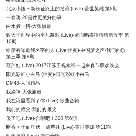
北京小妞 + 新长征路上的摇滚 (Live)-盖世英雄 第8期
一春嗨-20是件更美好的事
白水煮一切-大张旗鼓
致大千世界中的平凡邂逅 (Live)-蒙面唱将猜猜猜第五季 第
10期
给所有知道我名字的人 (Live|伴奏)-中国梦之声·我们的歌
第三季 第8期
葫芦娃 (Live)-2017江苏卫视幸福一起来春节联欢晚会
阳光彩虹小白马 (伴奏)-阳光彩虹小白马
DM48-人间精品
我滴神-大张旗鼓
我在诗里看到了你 (Live)-歌曲合辑
我们的师父-我们的师父
傻了吧 (Live)-合唱吧！300 第6期
暗香 + 十面埋伏 + 葫芦娃 (Live)-盖世英雄 第11期
蚂蚁蚂蚁 (Live)-歌曲合辑