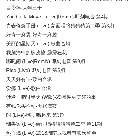
百变摇-大年三十
You Gotta Move It (Live|Remix)-即刻电音 第4期
青春修炼手册 (Live)-蒙面唱将猜猜猜第二季 第3期
好奇一麻袋-好奇一麻袋
美丽的星期天 (Live)-歌曲合辑
我脑海中的橡皮擦-霹雳狂花
哪吒闹 (Live|Remix)-即刻电音 第9期
Rise (Live)-即刻电音 第5期
天天好有味-歌曲合辑
爱瘾 (Live)-歌曲合辑
沙发一躺过半天 (W版)-20是件更美好的事
有钱你买不到-大张旗鼓
闷 (Live)-嗨，唱起来 第3期
铡美案 (Live)-蒙面唱将猜猜猜第二季 第11期
热血燃 (Live)-2018湖南卫视春节联欢晚会