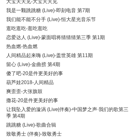
大宝天天见-大宝天天见
我是一颗跳跳糖 (Live)-即刻电音 第7期
我们能不能不分手 (Live)-恒大星光音乐节
逛吃逛吃-逛吃逛吃
恋爱达人 (Live)-蒙面唱将猜猜猜第三季 第1期
热血燃-热血燃
人间精品起来嗨 (Live)-盖世英雄 第11期
留心 (Live)-金曲捞 第4期
傻了吧-20是件更美好的事
葫芦娃2018-人间精品
爽歪歪-大张旗鼓
撒花-20是件更美好的事
让我坠入爱的漩涡 (Live|伴奏)-中国梦之声·我们的歌第三
季 第4期
跳跳糖 (Live)-歌曲合辑
致敬勇士 (伴奏)-致敬勇士