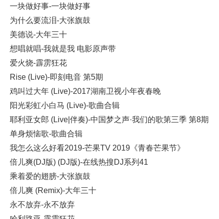
一块做好事-一块做好事
为什么要流泪-大张旗鼓
美德说-大年三十
想唱就唱-我就是我 电影原声带
爱火烧-霹雳狂花
Rise (Live)-即刻电音 第5期
鸡叫过大年 (Live)-2017湖南卫视小年夜春晚
阳光彩虹小白马 (Live)-歌曲合辑
耶利亚女郎 (Live|伴奏)-中国梦之声·我们的歌第三季 第8期
单身烦恼歌-歌曲合辑
我怎么这么好看2019-芒果TV 2019《青春芒果节》
倍儿爽(DJ版) (DJ版)-在线热搜DJ系列41
乘着爱的翅膀-大张旗鼓
倍儿爽 (Remix)-大年三十
永不放弃-永不放弃
哈利路亚-霹雳狂花