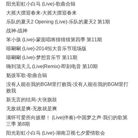
阳光彩虹小白马 (Live)-歌曲合辑
大摇大摆迎春来-大摇大摆迎春来
乐队的夏天2 Opening (Live)-乐队的夏天2 第1期
战神-战神
笨小孩 (Live)-蒙面唱将猜猜猜第四季 第11期
嘻唰唰 (Live)-2014恒大音乐节现场版
嘻唰唰 (Live)-梦想音乐节 第11期
嗨到顶天儿 (Live|Remix)-即刻电音 第10期
魁拔军歌-歌曲合辑
没有人能在我的BGM里打败我-没有人能在我的BGM里打
败我
新无言的结局-大张旗鼓
无敌就是爽-无敌就是爽
满怀可爱所向披靡！ (Live|伴奏)-中国梦之声·我们的歌第
三季 第8期
阳光彩虹小白马 (Live)-湖南卫视七夕爱情歌会