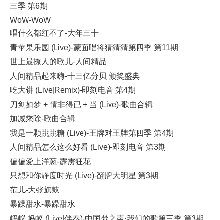
三季 第6期
WoW-WoW
唱什么都红不了-大年三十
青苹果乐园 (Live)-蒙面唱将猜猜猜第四季 第11期
世上最撩人的歌儿-人间精品
人间精品起来嗨-十三亿分贝 颁奖盛典
吃大饼 (Live|Remix)-即刻电音 第4期
刀剑如梦 + 情非得已 + 当 (Live)-歌曲合辑
加减乘除-歌曲合辑
我是一颗跳跳糖 (Live)-王牌对王牌第四季 第4期
人间精品怎么这么好看 (Live)-即刻电音 第3期
偏偏爱上洋葱-霹雳狂花
只想和你静度时光 (Live)-翻牌大明星 第3期
范儿-大张旗鼓
暴躁甜水-暴躁甜水
蚂蚁 蚂蚁 (Live|伴奏)-中国梦之声·我们的歌第三季 第3期