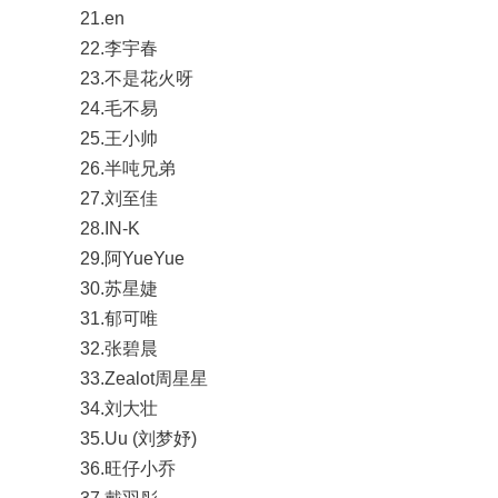
21.en
22.李宇春
23.不是花火呀
24.毛不易
25.王小帅
26.半吨兄弟
27.刘至佳
28.IN-K
29.阿YueYue
30.苏星婕
31.郁可唯
32.张碧晨
33.Zealot周星星
34.刘大壮
35.Uu (刘梦妤)
36.旺仔小乔