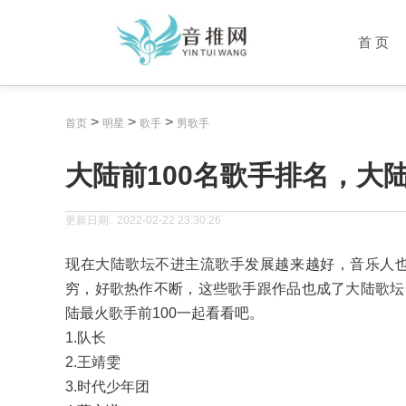
首 页
>
>
>
首页
明星
歌手
男歌手
大陆前100名歌手排名，大陆
更新日期:
2022-02-22 23:30:26
现在大陆歌坛不进主流歌手发展越来越好，音乐人
穷，好歌热作不断，这些歌手跟作品也成了大陆歌坛
陆最火歌手前100一起看看吧。
1.队长
2.王靖雯
3.时代少年团