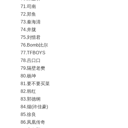
71.司南
72.郑鱼
73.秦海清
74.井胧
75.刘惜君
76.Bomb比尔
77.TFBOYS
78.吕口口
79.隔壁老樊
80.杨坤
81.要不要买菜
82.韩红
83.郭德纲
84.烟(许佳豪)
85.徐良
86.凤凰传奇