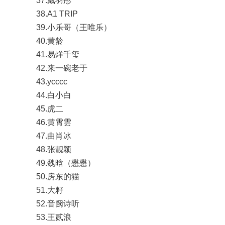
37.戴羽彤
38.A1 TRIP
39.小乐哥（王唯乐）
40.黄龄
41.易烊千玺
42.来一碗老于
43.ycccc
44.白小白
45.虎二
46.黄霄雲
47.曲肖冰
48.张靓颖
49.魏晗（懋懋）
50.房东的猫
51.大籽
52.音阙诗听
53.王贰浪