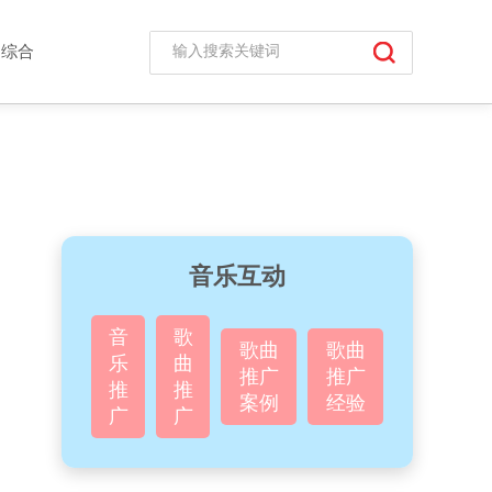
综合
音乐互动
音
歌
歌曲
歌曲
乐
曲
推广
推广
推
推
案例
经验
广
广