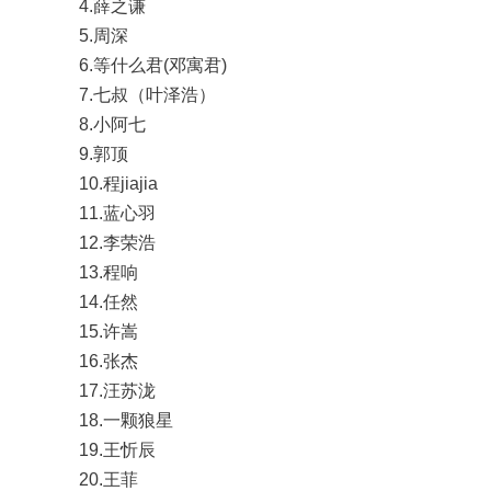
4.薛之谦
5.周深
6.等什么君(邓寓君)
7.七叔（叶泽浩）
8.小阿七
9.郭顶
10.程jiajia
11.蓝心羽
12.李荣浩
13.程响
14.任然
15.许嵩
16.张杰
17.汪苏泷
18.一颗狼星
19.王忻辰
20.王菲