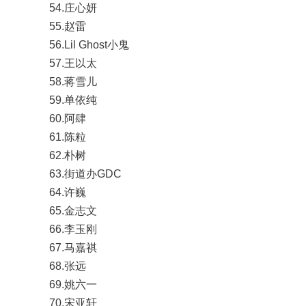
54.庄心妍
55.赵雷
56.Lil Ghost小鬼
57.王以太
58.蒋雪儿
59.单依纯
60.阿肆
61.陈粒
62.朴树
63.街道办GDC
64.许巍
65.金志文
66.李玉刚
67.马嘉祺
68.张远
69.姚六一
70.宋亚轩