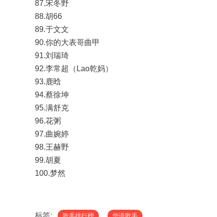
87.宋冬野
88.胡66
89.于文文
90.你的大表哥曲甲
91.刘瑞琦
92.李常超（Lao乾妈）
93.鹿晗
94.蔡徐坤
95.满舒克
96.花粥
97.曲婉婷
98.王赫野
99.胡夏
100.梦然
标签:
歌手排行榜
华语歌手