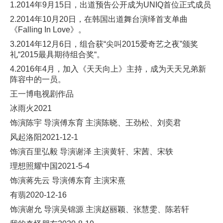
1.2014年9月15日，出道预告公开成为UNIQ首位正式成员
2.2014年10月20日，在韩国出道舞台演绎首支单曲
《Falling In Love》。
3.2014年12月6日，组合获“尖叫2015爱奇艺之夜”颁奖
礼“2015最具期待组合奖“。
4.2016年4月，加入《天天向上》主持，成为天天兄弟新
阵容中的一员。
王一博电视剧作品
冰雨火2021
饰演陈宇 导演傅东育 主演陈晓、王劲松、刘奕君
风起洛阳2021-12-1
饰演百里弘毅 导演谢泽 主演黄轩、宋茜、宋轶
理想照耀中国2021-5-4
饰演蒋先云 导演傅东育 主演宋熹
有翡2020-12-16
饰演谢允 导演吴锦源 主演赵丽颖、张慧雯、陈若轩