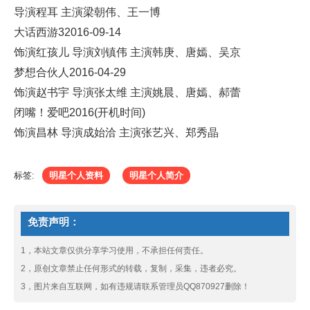
导演程耳 主演梁朝伟、王一博
大话西游32016-09-14
饰演红孩儿 导演刘镇伟 主演韩庚、唐嫣、吴京
梦想合伙人2016-04-29
饰演赵书宇 导演张太维 主演姚晨、唐嫣、郝蕾
闭嘴！爱吧2016(开机时间)
饰演昌林 导演成始洽 主演张艺兴、郑秀晶
标签:
明星个人资料
明星个人简介
免责声明：
1，本站文章仅供分享学习使用，不承担任何责任。
2，原创文章禁止任何形式的转载，复制，采集，违者必究。
3，图片来自互联网，如有违规请联系管理员QQ870927删除！