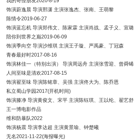
我的奇怪朋友2020-8-19
饰演蔚逸晨 导演邢潇 主演张逸杰、张南、王萌黎
陈情令2019-06-27
饰演蓝忘机 导演郑伟文、陈家霖 主演肖战、孟子义、宣璐
陪你到世界之巅2019-06-09
饰演季向空 导演沙维琪 主演王子璇、严禹豪、丁冠森
青春最好时2017-08-16
饰演林佳一（特别出演） 导演周远舟 主演张雪迎、曾舜晞
人间至味是清欢2017-08-15
饰演翟至味 导演陈铭章、吴强 主演佟大为、陈乔恩
私立蜀山学园2017(开机时间)
饰演滕净 导演黄俊文、宋平 主演陈钰琪、王以纶、翟艺舒
王一博电影作品
维和防暴队2022
饰演杨震 导演李达超 主演黄景瑜、钟楚曦
无名2021-11-22(海报曝光)