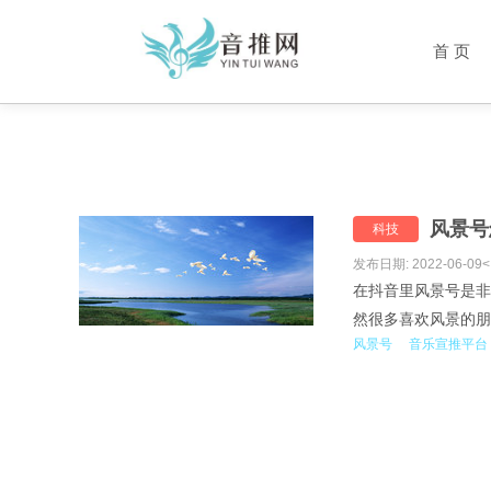
首 页
风景号
科技
发布日期: 2022-06-09<
在抖音里风景号是非
然很多喜欢风景的朋
风景号
音乐宣推平台
风景号也是有技巧的
般来说最容易的就是
的...