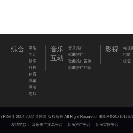
综合
音乐
影视
网络
音乐推广
电视
生活
歌曲推广
电影
互动
娱乐
歌曲推广案例
综艺
科技
歌曲推广经验
体育
汽车
网名
游戏
YRIGHT 2004-2022 音推网 版权所有 All Right Reserved.
湘ICP备202101767
友情链接：
音乐推广接单平台
音乐推广平台
音乐宣推平台