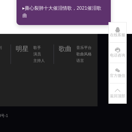
▸撕心裂肺十大催泪情歌，2021催泪歌
曲
在线客服
明星
歌曲
剧
歌手
音乐平台
演员
歌曲风格
电话咨询
主持人
语言
官方微信
返回顶部
8号-1