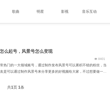
歌曲
明星
影视
音乐互动
怎么起号，风景号怎么变现
8401
常热门的一大领域账号，通过制作发布风景号可以累积不错的粉丝，当
友是可以通过制作风景号来分享更多的好视频给大家，不过想要做一个
，风景号怎么起号，风景号怎么变现。风景号怎么起号1，找素材，一
拍摄视频，通过拍摄不同的风景视频，视频原创度高，可以得到更多
共
1
页
1
条