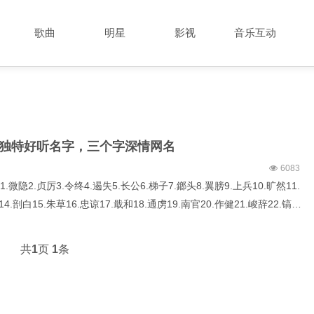
歌曲
明星
影视
音乐互动
独特好听名字，三个字深情网名
6083
隐2.贞厉3.令终4.遏失5.长公6.梯子7.鎯头8.翼膀9.上兵10.旷然11.
14.剖白15.朱草16.忠谅17.戢和18.通虏19.南官20.作健21.峻辞22.镐池
颇脱26.不逮27.琼弁28.备榜29.金薄30.卸席31.尽兴32.嘱寄...
共
1
页
1
条