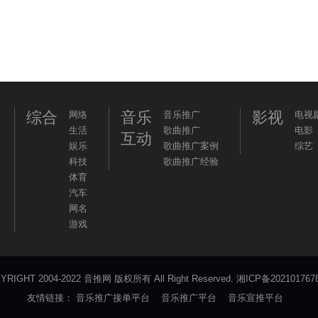
综合
音乐
影视
网络
音乐推广
电视
生活
歌曲推广
电影
互动
娱乐
歌曲推广案例
综艺
科技
歌曲推广经验
体育
汽车
网名
游戏
YRIGHT 2004-2022 音推网 版权所有 All Right Reserved.
湘ICP备202101767
友情链接：
音乐推广接单平台
音乐推广平台
音乐宣推平台