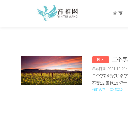
首 页
二个字
网名
发布日期: 2021-12-01<
二个字独特好听名字1.微
不宾12.回施13.淫悖
好听名字
深情网名
23.盛茂24.送阅25.