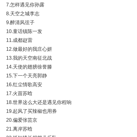
7.怎样遇见你孙露
8.天空之城李志
9.醉清风弦子
10.童话镇陈一发
11.成都赵雷
12.做最好的我庄心妍
13.我的天空南征北战
14.天使的翅膀徐誉滕
15.下一个天亮郭静
16.红尘情歌高安
17.火苗苏晗
18.世界这么大还是遇见你程响
19.起风了买辣椒也用券
20.偏爱张芸京
21.离岸苏晗