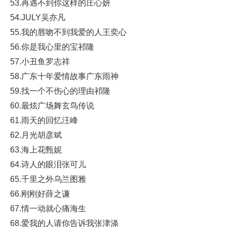
53.再遇不到你这样的庄心妍
54.JULY吴亦凡
55.我的唇吻不到我爱的人王奕心
56.你是我心里的宝祁隆
57.小丑鱼罗志祥
58.广东十年爱情故事广东雨神
59.找一个不伤心的理由祁隆
60.最炫广场舞玄鸟传说
61.雨天的回忆汪峰
62.月光胡彦斌
63.海上花甄妮
64.诗人的眼泪张可儿
65.千里之外乌兰图雅
66.刚刚好薛之谦
67.情一动就心痛海生
68.爱我的人请你告诉我张津涤