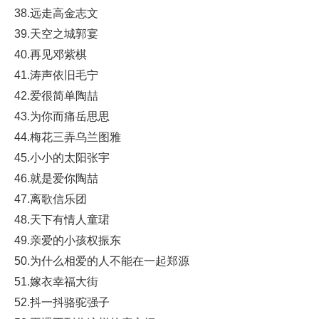
38.远走高金志文
39.天空之城郭宴
40.再见邓紫棋
41.涛声依旧毛宁
42.爱很简单陶喆
43.为你而痛岳思思
44.梅花三弄乌兰图雅
45.小小的太阳张宇
46.就是爱你陶喆
47.离歌信乐团
48.天下有情人童珺
49.亲爱的小孩权振东
50.为什么相爱的人不能在一起郑源
51.嫁衣幸福大街
52.抖一抖骆驼强子