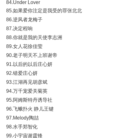
84.Under Lover
85.如果爱你注定是我受的罪张北北
86.逆风者龙梅子
87.决定程响
88.你就是我的天使李志洲
89.女人花徐佳莹
90.老子明天不上班谢帝
91.以后的以后庄心妍
92.错爱庄心妍
93.江湖再见胡彦斌
94.万千宠爱关菊英
95.阿姆斯特丹诱导社
96.飞蛾扑火 静儿王键
97.Melody陶喆
98.水手郑智化
99.小宇宙谢霆锋