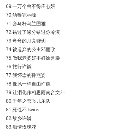
69.一万个舍不得庄心妍
70.幼稚完林峰
71.套马杆乌兰图雅
72.错过了缘分错过你冷漠
73.弯弯的月亮龚玥
74.被遗弃的公主邓丽欣
75.做我老婆好不好徐誉滕
76.旅行许巍
77.我怀念的孙燕姿
78.像风一样自由许巍
79.让泪化作相思雨南合文斗
80.千年之恋飞儿乐队
81.死性不Twins
82.故乡许巍
83.痴情玫瑰花