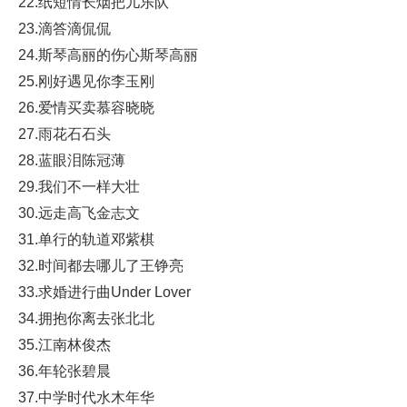
22.纸短情长烟把儿乐队
23.滴答滴侃侃
24.斯琴高丽的伤心斯琴高丽
25.刚好遇见你李玉刚
26.爱情买卖慕容晓晓
27.雨花石石头
28.蓝眼泪陈冠薄
29.我们不一样大壮
30.远走高飞金志文
31.单行的轨道邓紫棋
32.时间都去哪儿了王铮亮
33.求婚进行曲Under Lover
34.拥抱你离去张北北
35.江南林俊杰
36.年轮张碧晨
37.中学时代水木年华