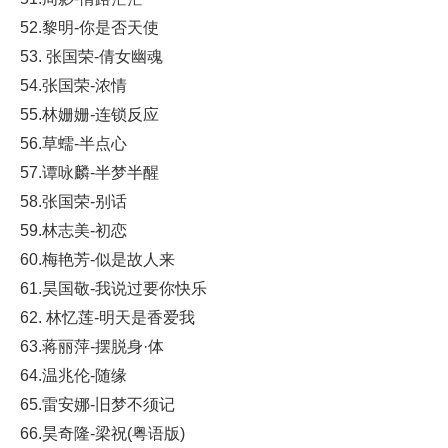
52.黎明-你是否天使
53. 张国荣-倩女幽魂
54.张国荣-浓情
55.林姗姗-连锁反应
56.草蠕-半点心
57.谭咏麟-半梦半醒
58.张国荣-别话
59.林志美-初恋
60.梅艳芳-似是故人来
61.昊国敬-我说过要你快乐
62. 林忆莲-明天是香爱我
63.蒋丽萍-摆脱身·体
64.温兆伦-随缘
65.雷安娜-旧梦不须记
66.昊奇隆-梁祝(粤语版)