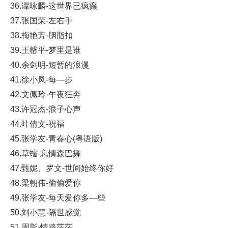
36.谭咏麟-这世界已疯癫
37.张国荣-左右手
38.梅艳芳-胭脂扣
39.王罄平-梦里是谁
40.余剑明-短暂的浪漫
41.徐小凤-每—步
42.文佩玲-午夜狂奔
43.许冠杰-浪子心声
44.叶倩文-祝福
45.张学友-青春心(粤语版)
46.草蠕-忘情森巴舞
47.甄妮、罗文-世间始终你好
48.梁朝伟-偷偷爱你
49.张学友-每天爱你多—些
50.刘小慧-隔世感觉
51.周影-情路茫茫