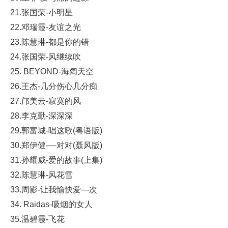
21.张国荣-小明星
22.邓瑞霞-友谊之光
23.陈慧琳-都是你的错
24.张国荣-风继续吹
25. BEYOND-海阔天空
26.王杰-几分伤心几分痴
27.邝美云-寂寞的风
28.李克勤-深深深
29.郭富城-唱这歌(粤语版)
30.郑伊健-—对对(聂风版)
31.孙耀威-爱的故事(上集)
32.陈慧琳-风花雪
33.周影-让我愉快爱—次
34. Raidas-吸烟的女人
35.温碧霞-飞花