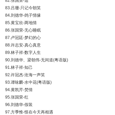
82.张国荣-追
83.吕珊-只记今朝笑
84.刘德华-鸽子情缘
85.黄宝欣-两地情
86.张国荣-无心睡眠
87.卢冠廷-梦幻的心
88.许志安-真心真意
89.林子祥-数字人生
90.刘德华、梁朝伟-无间道(粤语版)
91.林子祥-知己
92.许冠杰-沧海一声笑
93.谭咏麟-水中花(粤语版)
94.黄凯芹-焚情
95.张国荣-红
96.刘德华-假装
97.方季惟-恨在今天再相遇