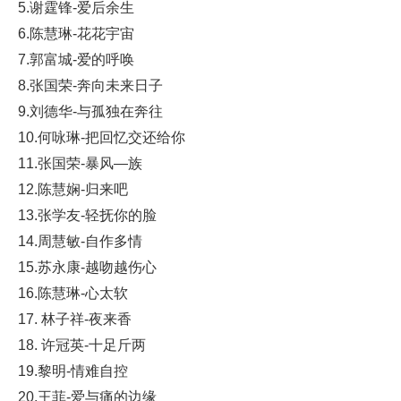
5.谢霆锋-爱后余生
6.陈慧琳-花花宇宙
7.郭富城-爱的呼唤
8.张国荣-奔向未来日子
9.刘德华-与孤独在奔往
10.何咏琳-把回忆交还给你
11.张国荣-暴风—族
12.陈慧娴-归来吧
13.张学友-轻抚你的脸
14.周慧敏-自作多情
15.苏永康-越吻越伤心
16.陈慧琳-心太软
17. 林子祥-夜来香
18. 许冠英-十足斤两
19.黎明-情难自控
20.王菲-爱与痛的边缘