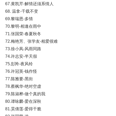
67.黄凯芹-解情还须系情人
68. 温拿-千载不变
69.黎瑞恩-多情
70.黎明-相逢在雨中
71.张国荣-春夏秋冬
72.梅艳芳、张学友-相爱很难
73.徐小凤-风雨同路
74.许志安-半天假
75.彭羚-夜风铃
76.许冠英-钱作怪
77.陈雅要-黑街
78.蔡枫华-绝对空虚
79.陈淑桦-做个真的我
80.谭咏麟-爱在深秋
81.昊倩莲-爱得干脆