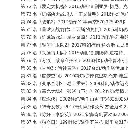
第 72 名《爱宠大机密》2016动画/喜剧亚罗·切尼、克里斯
第 73 名《蝙蝠侠大战超人：正义黎明》2016科幻/动作扎克
第 74 名《战狼2》2017动作/军事吴京870,325,439$
第 75 名《星球大战前传3：西斯的复仇》2005科幻/战争乔
第 76 名《饥饿游戏2：星火燎原》2013动作/科幻弗朗西斯
第 77 名《银河护卫队2》2017科幻/动作詹姆斯·古恩863,
第 78 名《头脑特工队》2015动画/喜剧彼特·道格特、罗纳
第 79 名《毒液：致命守护者》2018科幻/动作鲁本·弗雷斯
第 80 名《雷神3：诸神黄昏》2017奇幻/动作塔伊加·维迪提
第 81 名《盗梦空间》2010科幻/惊悚克里斯托弗·诺兰836
第 82 名《变形金刚2：卷土重来》2009科幻/动作迈克尔·贝
第 83 名《暮光之城4：破晓（下）》2012奇幻/爱情比尔·
第 84 名《蜘蛛侠》2002科幻/动作山姆·雷米825,025,0
第 85 名《神奇女侠》2017奇幻/动作派蒂·杰金斯822,82
第 86 名《你好，李焕英》2021亲情/奇幻贾玲822,009,
第 87 名《独立日》1996科幻/战争罗兰·艾默里奇817,40