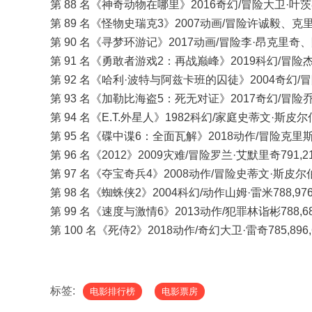
第 88 名《神奇动物在哪里》2016奇幻/冒险大卫·叶茨814
第 89 名《怪物史瑞克3》2007动画/冒险许诚毅、克里斯·
第 90 名《寻梦环游记》2017动画/冒险李·昂克里奇、阿德
第 91 名《勇敢者游戏2：再战巅峰》2019科幻/冒险杰克·
第 92 名《哈利·波特与阿兹卡班的囚徒》2004奇幻/冒险阿
第 93 名《加勒比海盗5：死无对证》2017奇幻/冒险乔阿
第 94 名《E.T.外星人》1982科幻/家庭史蒂文·斯皮尔伯格
第 95 名《碟中谍6：全面瓦解》2018动作/冒险克里斯托弗
第 96 名《2012》2009灾难/冒险罗兰·艾默里奇791,217
第 97 名《夺宝奇兵4》2008动作/冒险史蒂文·斯皮尔伯格7
第 98 名《蜘蛛侠2》2004科幻/动作山姆·雷米788,976,
第 99 名《速度与激情6》2013动作/犯罪林诣彬788,680
第 100 名《死侍2》2018动作/奇幻大卫·雷奇785,896,
标签:
电影排行榜
电影票房