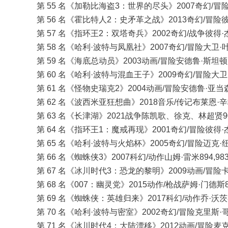
第 55 名《加勒比海盗3：世界的尽头》2007奇幻/冒险戈尔
第 56 名《霍比特人2：史矛革之战》2013奇幻/冒险彼得·
第 57 名《指环王2：双塔奇兵》2002奇幻/战争彼得·杰克逊
第 58 名《哈利·波特与凤凰社》2007奇幻/冒险大卫·叶茨9
第 59 名《海底总动员》2003动画/冒险安德鲁·斯坦顿、李
第 60 名《哈利·波特与混血王子》2009奇幻/冒险大卫·叶茨
第 61 名《怪物史瑞克2》2004动画/冒险安德鲁·亚当森
第 62 名《波西米亚狂想曲》2018音乐/传记布莱恩·辛格91
第 63 名《长津湖》2021战争陈凯歌、徐克、林超贤902,
第 64 名《指环王1：魔戒再现》2001奇幻/冒险彼得·杰克逊
第 65 名《哈利·波特与火焰杯》2005奇幻/冒险迈克·纽维8
第 66 名《蜘蛛侠3》2007科幻/动作山姆·雷米894,983,
第 67 名《冰川时代3：恐龙的黎明》2009动画/冒险卡洛斯
第 68 名《007：幽灵党》2015动作/枪战萨姆·门德斯880
第 69 名《蜘蛛侠：英雄归来》2017科幻/动作乔·沃茨880
第 70 名《哈利·波特与密室》2002奇幻/冒险克里斯·哥伦布
第 71 名《冰川时代4：大陆漂移》2012动画/冒险麦克·特