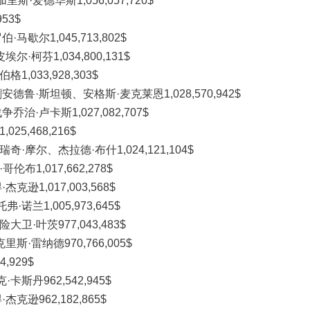
·爱德华斯1,056,057,720$
53$
歇尔1,045,713,802$
·柯芬1,034,800,131$
,033,928,303$
德鲁·斯坦顿、安格斯·麦克莱恩1,028,570,942$
治·卢卡斯1,027,082,707$
5,468,216$
·摩尔、杰拉德·布什1,024,121,104$
布1,017,662,278$
逊1,017,003,568$
兰1,005,973,645$
卫·叶茨977,043,483$
斯·雷纳德970,766,005$
,929$
斯丹962,542,945$
克逊962,182,865$