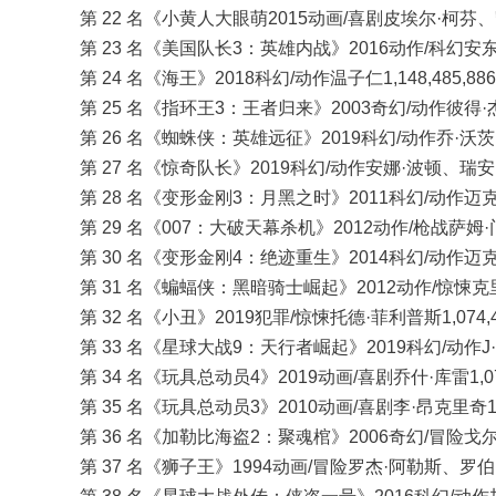
第 22 名《小黄人大眼萌2015动画/喜剧皮埃尔·柯芬、凯尔·
第 23 名《美国队长3：英雄内战》2016动作/科幻安东尼·
第 24 名《海王》2018科幻/动作温子仁1,148,485,886
第 25 名《指环王3：王者归来》2003奇幻/动作彼得·杰克逊
第 26 名《蜘蛛侠：英雄远征》2019科幻/动作乔·沃茨1,13
第 27 名《惊奇队长》2019科幻/动作安娜·波顿、瑞安·弗雷
第 28 名《变形金刚3：月黑之时》2011科幻/动作迈克尔·贝
第 29 名《007：大破天幕杀机》2012动作/枪战萨姆·门德斯
第 30 名《变形金刚4：绝迹重生》2014科幻/动作迈克尔·贝
第 31 名《蝙蝠侠：黑暗骑士崛起》2012动作/惊悚克里斯托
第 32 名《小丑》2019犯罪/惊悚托德·菲利普斯1,074,41
第 33 名《星球大战9：天行者崛起》2019科幻/动作J·J·艾
第 34 名《玩具总动员4》2019动画/喜剧乔什·库雷1,073,
第 35 名《玩具总动员3》2010动画/喜剧李·昂克里奇1,06
第 36 名《加勒比海盗2：聚魂棺》2006奇幻/冒险戈尔·维宾
第 37 名《狮子王》1994动画/冒险罗杰·阿勒斯、罗伯·明科