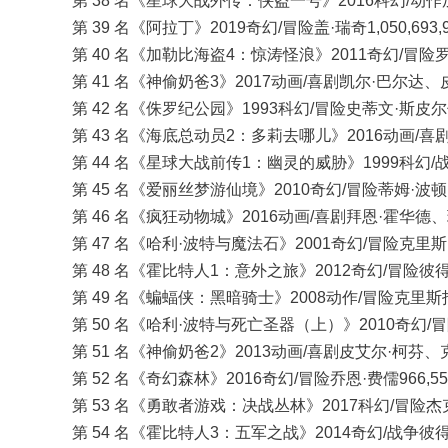
第 38 名《星球大战外传：侠盗一号》2016科幻/动作加里斯
第 39 名《阿拉丁》2019奇幻/冒险盖·瑞奇1,050,693,9
第 40 名《加勒比海盗4：惊涛怪浪》2011奇幻/冒险罗伯·马
第 41 名《神偷奶爸3》2017动画/喜剧凯尔·巴尔达、皮埃尔
第 42 名《侏罗纪公园》1993科幻/冒险史蒂文·斯皮尔伯格1
第 43 名《海底总动员2：多莉去哪儿》2016动画/喜剧安
第 44 名《星球大战前传1：幽灵的威胁》1999科幻/战争乔
第 45 名《爱丽丝梦游仙境》2010奇幻/冒险蒂姆·波顿1,02
第 46 名《疯狂动物城》2016动画/喜剧拜恩·霍华德、瑞奇
第 47 名《哈利·波特与魔法石》2001奇幻/冒险克里斯·哥伦
第 48 名《霍比特人1：意外之旅》2012奇幻/冒险彼得·杰克
第 49 名《蝙蝠侠：黑暗骑士》2008动作/冒险克里斯托弗·诺
第 50 名《哈利·波特与死亡圣器（上）》2010奇幻/冒险大
第 51 名《神偷奶爸2》2013动画/喜剧皮艾尔·柯芬、克里
第 52 名《奇幻森林》2016奇幻/冒险乔恩·费儒966,554
第 53 名《勇敢者游戏：决战丛林》2017科幻/冒险杰克·卡
第 54 名《霍比特人3：五军之战》2014奇幻/战争彼得·杰