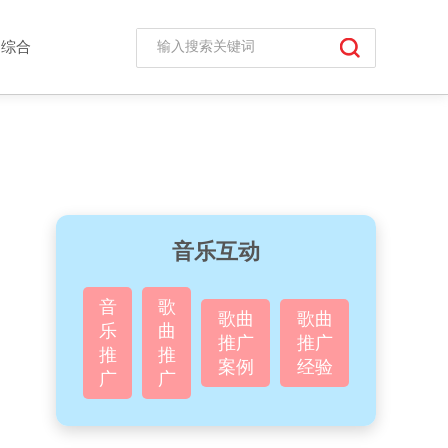
综合
音乐互动
音
歌
歌曲
歌曲
乐
曲
推广
推广
推
推
案例
经验
广
广