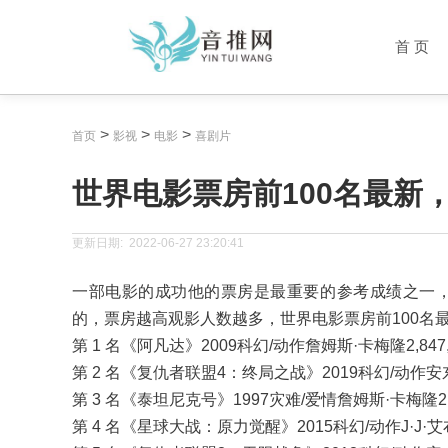
首 页
>
>
>
首页
影视
电影
喜剧片
世界电影票房前100名最新
更新日期:
2022-06-27 23:20:41
一部电影的成功他的票房是最重要的参考成绩之一
的，票房越高观影人数越多，世界电影票房前100名
第 1 名《阿凡达》2009科幻/动作詹姆斯·卡梅隆2,847,2
第 2 名《复仇者联盟4：终局之战》2019科幻/动作安东尼·
第 3 名《泰坦尼克号》1997灾难/爱情詹姆斯·卡梅隆2,201
第 4 名《星球大战：原力觉醒》2015科幻/动作J·J·艾布拉姆