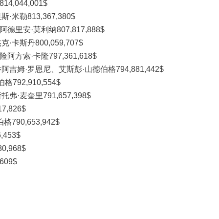
,044,001$
米勒813,367,380$
里安·莫利纳807,817,888$
卡斯丹800,059,707$
方索·卡隆797,361,618$
吉姆·罗恩尼、艾斯彭·山德伯格794,881,442$
792,910,554$
·麦奎里791,657,398$
,826$
90,653,942$
453$
,968$
609$