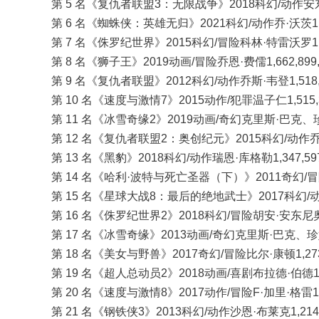
第 5 名《复仇者联盟3：无限战争》2018科幻/动作安东尼·
第 6 名《蜘蛛侠：英雄无归》2021科幻/动作乔·沃茨1,892
第 7 名《侏罗纪世界》2015科幻/冒险科林·特雷沃罗1,670
第 8 名《狮子王》2019动画/冒险乔恩·费儒1,662,899,
第 9 名《复仇者联盟》2012科幻/动作乔斯·韦登1,518,8
第 10 名《速度与激情7》2015动作/犯罪温子仁1,515,34
第 11 名《冰雪奇缘2》2019动画/奇幻克里斯·巴克、珍妮弗
第 12 名《复仇者联盟2：奥创纪元》2015科幻/动作乔斯·韦
第 13 名《黑豹》2018科幻/动作瑞恩·库格勒1,347,597
第 14 名《哈利·波特与死亡圣器（下）》2011奇幻/冒险大卫
第 15 名《星球大战8：最后的绝地武士》2017科幻/动作莱
第 16 名《侏罗纪世界2》2018科幻/冒险胡安·安东尼奥·巴
第 17 名《冰雪奇缘》2013动画/奇幻克里斯·巴克、珍妮弗·
第 18 名《美女与野兽》2017奇幻/冒险比尔·康顿1,273,
第 19 名《超人总动员2》2018动画/喜剧布拉德·伯德1,24
第 20 名《速度与激情8》2017动作/冒险F·加里·格雷1,23
第 21 名《钢铁侠3》2013科幻/动作沙恩·布莱克1,214,8