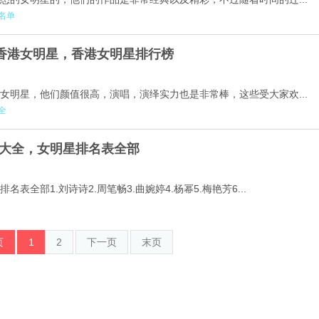
名单
位香港女明星，香港女明星排行榜
女明星，他们颜值很高，演唱，演绎实力也是非常棒，这些受大家欢...
全
大全，女明星排名表全部
表全部1.刘诗诗2.周笔畅3.曲婉婷4.杨幂5.梅艳芳6...
页
1
2
下一页
末页