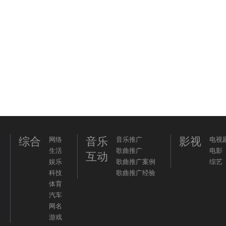
综合
音乐
影视
网络
音乐推广
电视
生活
歌曲推广
电影
互动
娱乐
歌曲推广案例
综艺
科技
歌曲推广经验
体育
汽车
网名
游戏