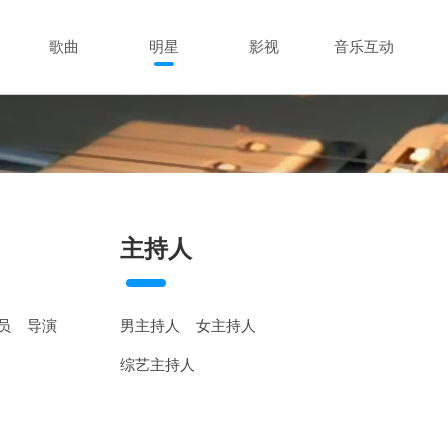
歌曲
明星
影视
音乐互动
主持人
员
导演
男主持人
女主持人
综艺主持人