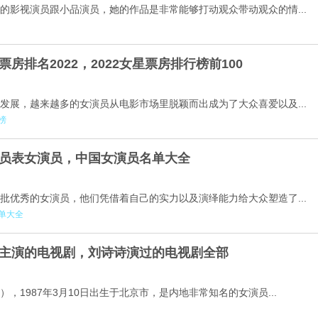
的影视演员跟小品演员，她的作品是非常能够打动观众带动观众的情...
票房排名2022，2022女星票房排行榜前100
发展，越来越多的女演员从电影市场里脱颖而出成为了大众喜爱以及...
榜
员表女演员，中国女演员名单大全
批优秀的女演员，他们凭借着自己的实力以及演绎能力给大众塑造了...
单大全
主演的电视剧，刘诗诗演过的电视剧全部
，1987年3月10日出生于北京市，是内地非常知名的女演员...