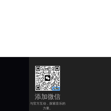
添加微信
与官方互动，探索音乐的
力量。