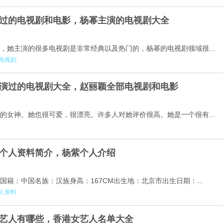
过的电视剧和电影，杨幂主演的电视剧大全
，她主演的很多电视剧是非常经典以及热门的，杨幂的电视剧领域很...
电视剧
演过的电视剧大全，赵丽颖全部电视剧和电影
的女神。她也很可爱，很漂亮。许多人对她评价很高。她是一个很有...
个人资料简介，杨紫个人介绍
国籍：中国名族：汉族身高：167CM出生地：北京市出生日期：...
人资料
艺人有哪些，香港女艺人名单大全