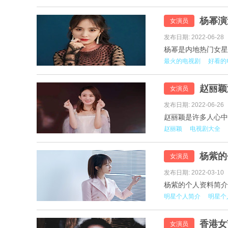
杨幂演
女演员
发布日期: 2022-06-28
杨幂是内地热门女星
最火的电视剧
好看的
赵丽颖
女演员
发布日期: 2022-06-26
赵丽颖是许多人心中
赵丽颖
电视剧大全
杨紫的
女演员
发布日期: 2022-03-10
杨紫的个人资料简介
明星个人简介
明星个
香港女
女演员