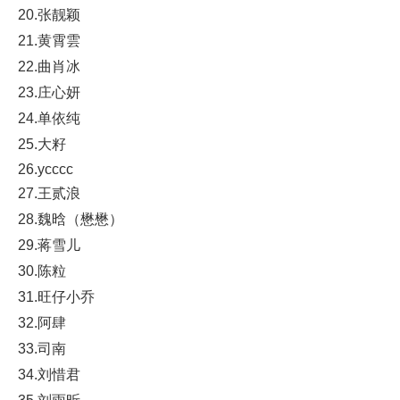
20.张靓颖
21.黄霄雲
22.曲肖冰
23.庄心妍
24.单依纯
25.大籽
26.ycccc
27.王贰浪
28.魏晗（懋懋）
29.蒋雪儿
30.陈粒
31.旺仔小乔
32.阿肆
33.司南
34.刘惜君