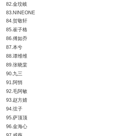
82.金玟岐
83.NINEONE
84.贺敬轩
85.崔子格
86.傅如乔
87.本兮
88.谭维维
89.张晓棠
90.九三
91.阿悄
92.毛阿敏
93.赵方婧
94.弦子
95.萨顶顶
96.金海心
97.戚薇