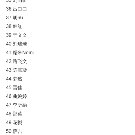
35.刘雨昕
36.吕口口
37.胡66
38.韩红
39.于文文
40.刘瑞琦
41.糯米Nomi
42.路飞文
43.陈雪凝
44.梦然
45.雷佳
46.曲婉婷
47.李昕融
48.那英
49.花粥
50.萨吉