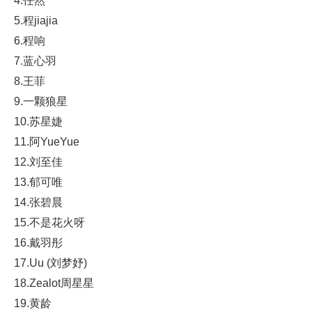
4.任然
5.程jiajia
6.程响
7.蓝心羽
8.王菲
9.一颗狼星
10.苏星婕
11.阿YueYue
12.刘至佳
13.郁可唯
14.张碧晨
15.不是花火呀
16.戴羽彤
17.Uu (刘梦妤)
18.Zealot周星星
19.黄龄