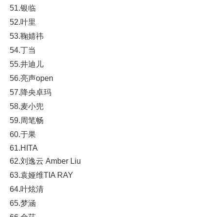
51.银临
52.叶里
53.鞠婧祎
54.丁当
55.井迪儿
56.亮声open
57.降央卓玛
58.麦小兜
59.周笔畅
60.于果
61.HITA
62.刘逸云 Amber Liu
63.袁娅维TIA RAY
64.叶炫清
65.梦涵