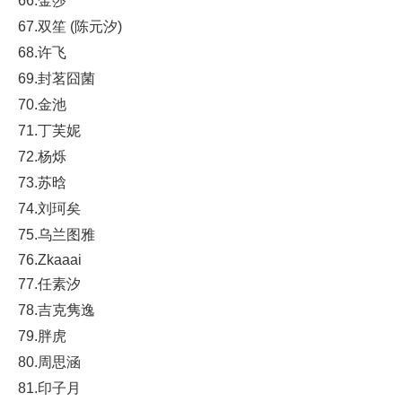
66.金莎
67.双笙 (陈元汐)
68.许飞
69.封茗囧菌
70.金池
71.丁芙妮
72.杨烁
73.苏晗
74.刘珂矣
75.乌兰图雅
76.Zkaaai
77.任素汐
78.吉克隽逸
79.胖虎
80.周思涵
81.印子月