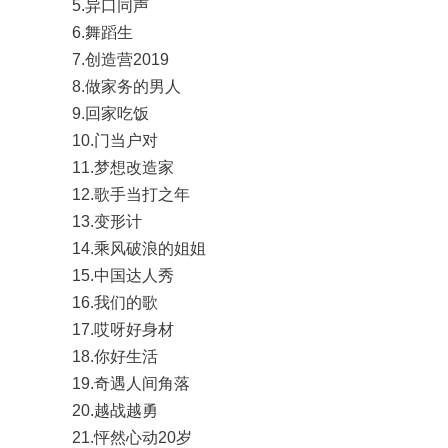
5.异口同声
6.舞蹈生
7.创造营2019
8.做家务的男人
9.回家吃饭
10.门当户对
11.梦想改造家
12.歌手当打之年
13.变形计
14.乘风破浪的姐姐
15.中国达人秀
16.我们的歌
17.哎呀好身材
18.你好生活
19.奇遇人间角落
20.越战越勇
21.怦然心动20岁