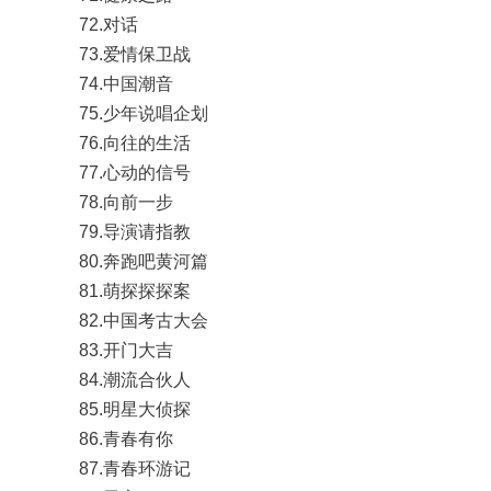
72.对话
73.爱情保卫战
74.中国潮音
75.少年说唱企划
76.向往的生活
77.心动的信号
78.向前一步
79.导演请指教
80.奔跑吧黄河篇
81.萌探探探案
82.中国考古大会
83.开门大吉
84.潮流合伙人
85.明星大侦探
86.青春有你
87.青春环游记