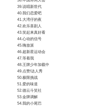
38.中国诗词大会
39.说唱新世代
40.我们恋爱吧
41.大湾仔的夜
42.欢乐喜剧人
43.笑起来真好看
44.心动的信号
45.嗨放派
46.超新星运动会
47.等着我
48.王牌少年加载中
49.点赞!达人秀
50.极限挑战
51.爱的味道
52.德云斗笑社
53.金牌调解
54.我的小尾巴