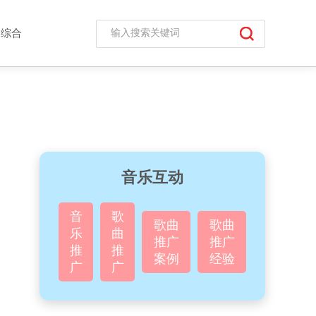
综合
音乐互动
音
歌
歌曲
歌曲
乐
曲
推广
推广
推
推
案例
经验
广
广