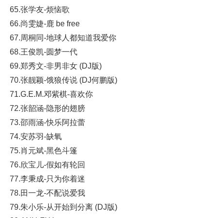
65.张学友-烦恼歌
66.尚雯婕-鹿 be free
67.周桐同-地球人都知道我爱你
68.王俊凯-圆梦一代
69.郑秀文-非男非女 (DJ版)
70.张靓颖-饿狼传说 (DJ何鹏版)
71.G.E.M.邓紫棋-喜欢你
72.张韶涵-隐形的翅膀
73.邵雨涵-快乐阿拉蕾
74.安苏羽-缺氧
75.肖元斌-黑色斗篷
76.欣宝儿-假如有轮回
77.李秉成-只为你着迷
78.田一龙-不配说爱我
79.朱小乐-从开始到分离 (DJ版)