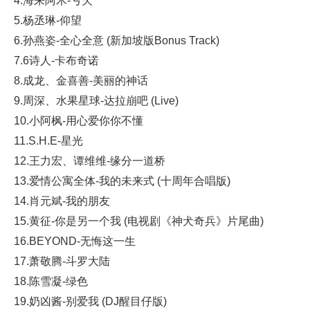
4.海来阿木-亏欠
5.杨丞琳-仰望
6.孙燕姿-全心全意 (新加坡版Bonus Track)
7.6诗人-卡布奇诺
8.成龙、金喜善-美丽的神话
9.周深、水果星球-达拉崩吧 (Live)
10.小阿枫-用心爱你你不懂
11.S.H.E-星光
12.王力宏、谭维维-缘分一道桥
13.爱情公寓全体-我的未来式 (十周年合唱版)
14.肖元斌-我的朋友
15.黄征-你是另一个我 (电视剧《神犬奇兵》片尾曲)
16.BEYOND-无悔这一生
17.萧敬腾-斗罗大陆
18.陈雪凝-绿色
19.奶凶酱-别爱我 (DJ醒目仔版)