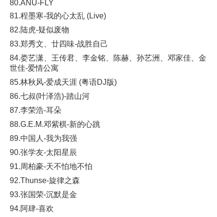
80.ANU-FLY
81.程墨寒-我的心太乱 (Live)
82.陆虎-疑似废物
83.郑秀文、廿四味-战胜自己
84.娄艺潇、王传君、李金铭、陈赫、孙艺洲、邓家佳、金
世佳-爱情公寓
85.林秋风-爱成天涯 (粤语DJ版)
86.七叔(叶泽浩)-踏山河
87.李荣浩-耳朵
88.G.E.M.邓紫棋-新的心跳
89.中国人-我为我强
90.张学友-太阳星辰
91.周柏豪-天不怕地不怕
92.Thunse-旋律之森
93.张国荣-沉默是金
94.阿肆-喜欢