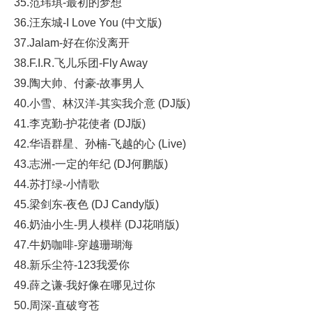
35.范玮琪-最初的梦想
36.汪东城-I Love You (中文版)
37.Jalam-好在你没离开
38.F.I.R.飞儿乐团-Fly Away
39.陶大帅、付豪-故事男人
40.小雪、林汉洋-其实我介意 (DJ版)
41.李克勤-护花使者 (DJ版)
42.华语群星、孙楠-飞越的心 (Live)
43.志洲-一定的年纪 (DJ何鹏版)
44.苏打绿-小情歌
45.梁剑东-夜色 (DJ Candy版)
46.奶油小生-男人模样 (DJ花哨版)
47.牛奶咖啡-穿越珊瑚海
48.新乐尘符-123我爱你
49.薛之谦-我好像在哪见过你
50.周深-直破穹苍