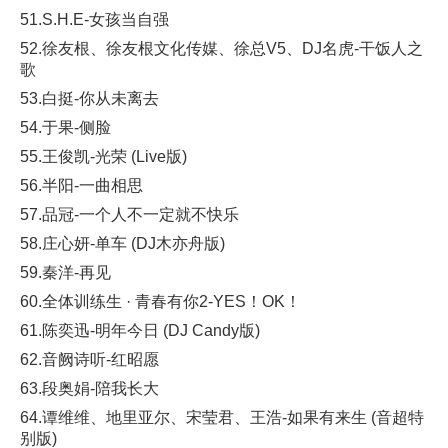
51.S.H.E-女孩当自强
52.徐友根、徐友根文化传媒、徐总V5、DJ名虎-干饭人之
歌
53.白挺-你从未离去
54.于果-侧脸
55.王俊凯-光荣 (Live版)
56.半阳-一曲相思
57.品冠-一个人不一定就不快乐
58.庄心妍-单车 (DJ木亦舟版)
59.秦洋-再见
60.全体训练生 · 青春有你2-YES！OK！
61.陈奕迅-明年今日 (DJ Candy版)
62.音阙诗听-红昭愿
63.段奥娟-陪我长大
64.谭维维、地里亚尔、宋莹君、王浩-如果有来生 (音超特
别版)