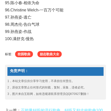
95.陈小春-相依为命
96.Christine Welch-一百万个可能
97.孙燕姿-逃亡
98.周杰伦-告白气球
99.孙燕姿-作战
100.满舒克-慢热
标签:
校园歌曲
励志歌曲大全
免责声明：
1，本站文章仅供分享学习使用，不承担任何责任。
2，原创文章禁止任何形式的转载，复制，采集，违者必究。
3，图片来自互联网，如有违规请联系管理员QQ870927删除！
上一篇：
正能量好听的流行歌曲，好听又励志的歌曲100