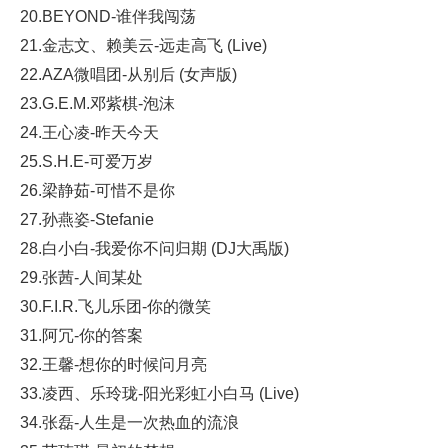
20.BEYOND-谁伴我闯荡
21.金志文、赖美云-远走高飞 (Live)
22.AZA微唱团-从别后 (女声版)
23.G.E.M.邓紫棋-泡沫
24.王心凌-昨天今天
25.S.H.E-可爱万岁
26.梁静茹-可惜不是你
27.孙燕姿-Stefanie
28.白小白-我爱你不问归期 (DJ大禹版)
29.张茜-人间某处
30.F.I.R.飞儿乐团-你的微笑
31.阿冗-你的答案
32.王馨-想你的时候问月亮
33.凌西、乐玲珑-阳光彩虹小白马 (Live)
34.张磊-人生是一次热血的流浪