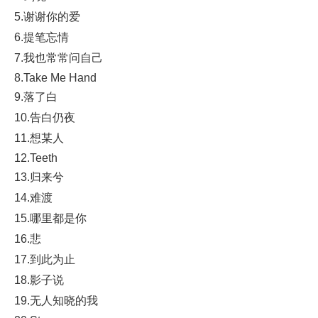
5.谢谢你的爱
6.提笔忘情
7.我也常常问自己
8.Take Me Hand
9.落了白
10.告白仍夜
11.想某人
12.Teeth
13.归来兮
14.难渡
15.哪里都是你
16.悲
17.到此为止
18.影子说
19.无人知晓的我