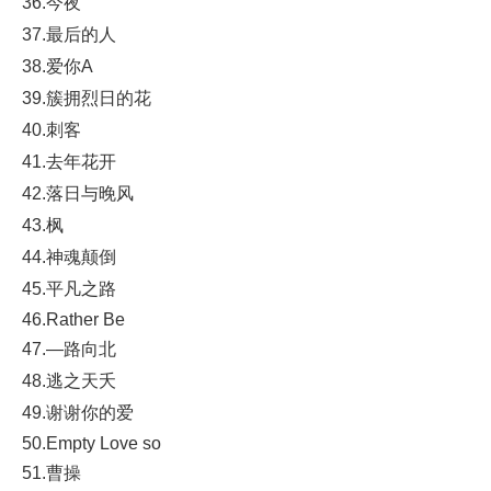
36.今夜
37.最后的人
38.爱你A
39.簇拥烈日的花
40.刺客
41.去年花开
42.落日与晚风
43.枫
44.神魂颠倒
45.平凡之路
46.Rather Be
47.—路向北
48.逃之天夭
49.谢谢你的爱
50.Empty Love so
51.曹操