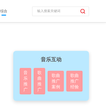
综合
音乐互动
音
歌
歌曲
歌曲
乐
曲
推广
推广
推
推
案例
经验
广
广