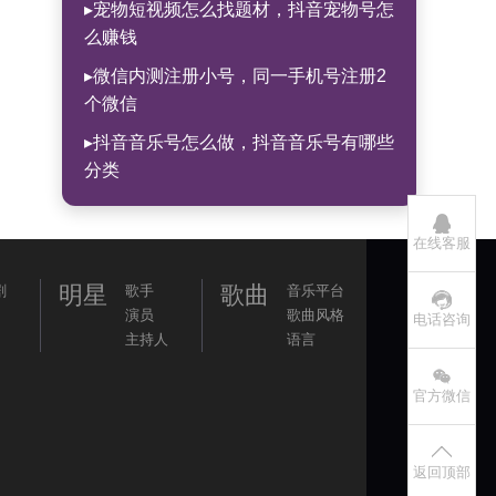
▸宠物短视频怎么找题材，抖音宠物号怎
么赚钱
▸微信内测注册小号，同一手机号注册2
个微信
▸抖音音乐号怎么做，抖音音乐号有哪些
分类
在线客服
明星
歌曲
剧
歌手
音乐平台
演员
歌曲风格
电话咨询
主持人
语言
官方微信
返回顶部