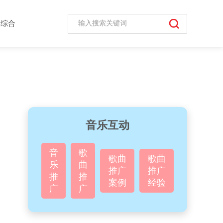
综合
音乐互动
音
歌
歌曲
歌曲
乐
曲
推广
推广
推
推
案例
经验
广
广