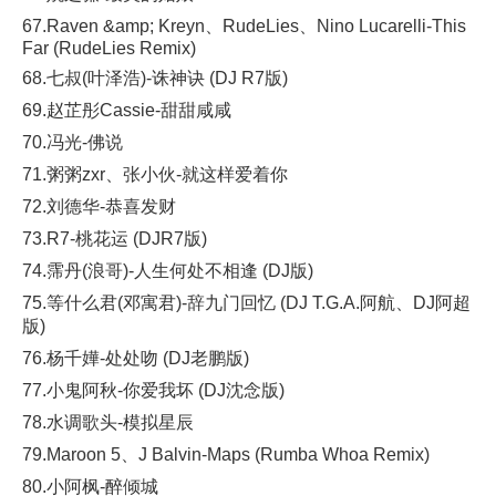
67.Raven &amp; Kreyn、RudeLies、Nino Lucarelli-This
Far (RudeLies Remix)
68.七叔(叶泽浩)-诛神诀 (DJ R7版)
69.赵芷彤Cassie-甜甜咸咸
70.冯光-佛说
71.粥粥zxr、张小伙-就这样爱着你
72.刘德华-恭喜发财
73.R7-桃花运 (DJR7版)
74.霈丹(浪哥)-人生何处不相逢 (DJ版)
75.等什么君(邓寓君)-辞九门回忆 (DJ T.G.A.阿航、DJ阿超
版)
76.杨千嬅-处处吻 (DJ老鹏版)
77.小鬼阿秋-你爱我坏 (DJ沈念版)
78.水调歌头-模拟星辰
79.Maroon 5、J Balvin-Maps (Rumba Whoa Remix)
80.小阿枫-醉倾城