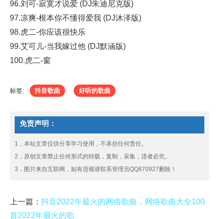
96.刘可-寂寞才说爱 (DJ朱迪尼克版)
97.凉爽-根本你不懂得爱我 (DJ沐泽版)
98.虎二-你应该很快乐
99.艾可儿-当我嫁过他 (DJ默涵版)
100.虎二-窗
标签:
抖音歌曲
好听的歌曲
免责声明：
1，本站文章仅供分享学习使用，不承担任何责任。
2，原创文章禁止任何形式的转载，复制，采集，违者必究。
3，图片来自互联网，如有违规请联系管理员QQ870927删除！
上一篇：
抖音2022年最火的网络歌曲，网络歌曲大全100
首2022年最火的歌