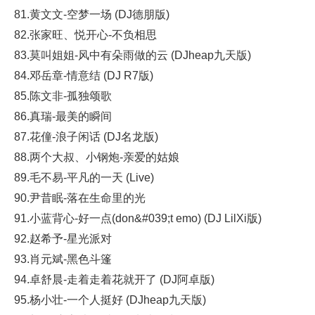
81.黄文文-空梦一场 (DJ德朋版)
82.张家旺、悦开心-不负相思
83.莫叫姐姐-风中有朵雨做的云 (DJheap九天版)
84.邓岳章-情意结 (DJ R7版)
85.陈文非-孤独颂歌
86.真瑞-最美的瞬间
87.花僮-浪子闲话 (DJ名龙版)
88.两个大叔、小钢炮-亲爱的姑娘
89.毛不易-平凡的一天 (Live)
90.尹昔眠-落在生命里的光
91.小蓝背心-好一点(don&#039;t emo) (DJ LilXi版)
92.赵希予-星光派对
93.肖元斌-黑色斗篷
94.卓舒晨-走着走着花就开了 (DJ阿卓版)
95.杨小壮-一个人挺好 (DJheap九天版)