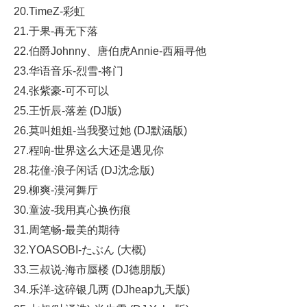
20.TimeZ-彩虹
21.于果-再无下落
22.伯爵Johnny、唐伯虎Annie-西厢寻他
23.华语音乐-烈雪-将门
24.张紫豪-可不可以
25.王忻辰-落差 (DJ版)
26.莫叫姐姐-当我娶过她 (DJ默涵版)
27.程响-世界这么大还是遇见你
28.花僮-浪子闲话 (DJ沈念版)
29.柳爽-漠河舞厅
30.童波-我用真心换伤痕
31.周笔畅-最美的期待
32.YOASOBI-たぶん (大概)
33.三叔说-海市蜃楼 (DJ德朋版)
34.乐洋-这碎银几两 (DJheap九天版)