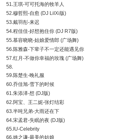
51.王琪-可可托海的牧羊人
52.穆哲熙-自愈 (DJ LilXi版)
53.戴羽彤-来迟
54.程佳佳-好想抱住你 (DJ R7版)
55.慕容晓晓-姑娘爱情郎 (广场舞)
56.陈雅森-下辈子不一定还能遇见你
57.红月-不做你幸福的玫瑰 (广场舞)
58.
59.陈楚生-晚礼服
60.乔佳旭-雪下的时候
61.朱添泽-想 (DJ版)
62.阿宝、王二妮-张灯结彩
63.半吨兄弟-大雨还在下
64.宋孟君-失眠的夜 (DJ版)
65.IU-Celebrity
66.姚之谦-最美的姑娘