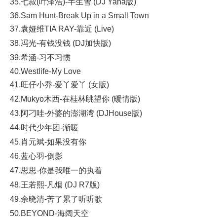
35.七叔(叶泽浩)-半生雪 (DJ Yaha版)
36.Sam Hunt-Break Up in a Small Town
37.袁娅维TIA RAY-靠近 (Live)
38.冯光-有钱没钱 (DJ加快版)
39.希涵-习不习惯
40.Westlife-My Love
41.旺仔小乔-爱丫爱丫 (女版)
42.Mukyo木西-在桂林眺望你 (暖情版)
43.阿刁哇-外婆的澎湖湾 (DJHouse版)
44.时代少年团-渐暖
45.肖元斌-如果没有你
46.蓝心羽-倒影
47.思思-你是我唯一的执着
48.王若熙-凡烟 (DJ R7版)
49.余晓清-苦了累了听听歌
50.BEYOND-海阔天空