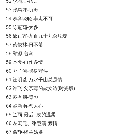
52.李翊君-诺言
53.张惠妹-听海
54.慕容晓晓-非走不可
55.陈冠蒲-太多
56.邰正宵-九百九十九朵玫瑰
57.蔡依林-日不落
58.郑源-包容
59.本兮-自作多情
60.孙子涵-隐身守候
61.汪明荃-万水千山总是情
62.许飞-父亲写的散文诗(时光版)
63.苏有朋-背包
64.魏新雨-恋人心
65.兰雨-最后--次的温柔
66.左宏元、张慧清-渡情
67.俞静-楼兰姑娘