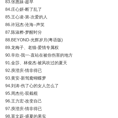
83.张惠妹-趁早
84.庄心妍-断了乱了
85.王心凌-第-次爱的人
86.许冠杰-沧海--声笑
87.陈淑桦-梦醒时分
88.BEYOND-光辉岁月(粤语版)
89.龙梅子、老猫-爱情专属权
90.辛欣-我一-直站在被你伤害的地方
91.金莎、林俊杰-被风吹过的夏天
92.庾澄庆-情非得已
93.黄安-新驾鸯蝴蝶梦
94.刘涛-伤了心的女人怎么了
95.周杰伦-双截棍
96.王力宏-改变自己
97.庾澄庆-情非得已
98.莫文蔚-盛夏的果实