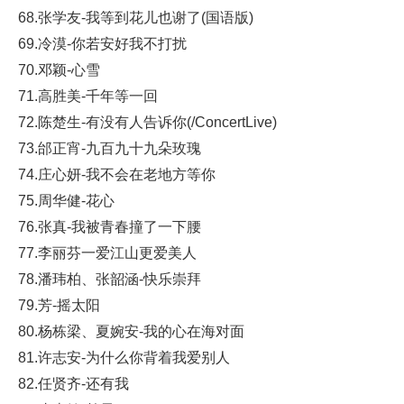
68.张学友-我等到花儿也谢了(国语版)
69.冷漠-你若安好我不打扰
70.邓颖-心雪
71.高胜美-千年等一回
72.陈楚生-有没有人告诉你(/ConcertLive)
73.邰正宵-九百九十九朵玫瑰
74.庄心妍-我不会在老地方等你
75.周华健-花心
76.张真-我被青春撞了一下腰
77.李丽芬一爱江山更爱美人
78.潘玮柏、张韶涵-快乐崇拜
79.芳-摇太阳
80.杨栋梁、夏婉安-我的心在海对面
81.许志安-为什么你背着我爱别人
82.任贤齐-还有我