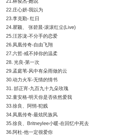
21.林俊杰-她说
22.庄心妍-我以为
23.李克勤- 红日
24.瞿颖、 张碧晨-滚滚红尘(Live)
25.汪苏泷-不分手的恋爱
26.凤凰传奇-自由飞翔
27.六哲-戒不掉你的温柔
28. 光良-第一次
29.孟庭苇-风中有朵雨做的云
30.动力火车-无情的情书
31. 邰正宵-九百九十九朵玫瑰
32.童安格-明天你是否依然爱我
33.徐良、阿悄-犯贱
34.凤凰传奇-最炫民族风
35.徐良、Britneylee小暖-在回忆中死去
36.阿杜-他一定很爱你