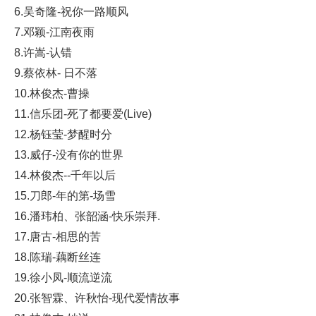
6.吴奇隆-祝你一路顺风
7.邓颖-江南夜雨
8.许嵩-认错
9.蔡依林- 日不落
10.林俊杰-曹操
11.信乐团-死了都要爱(Live)
12.杨钰莹-梦醒时分
13.威仔-没有你的世界
14.林俊杰--千年以后
15.刀郎-年的第-场雪
16.潘玮柏、张韶涵-快乐崇拜.
17.唐古-相思的苦
18.陈瑞-藕断丝连
19.徐小凤-顺流逆流
20.张智霖、许秋怡-现代爱情故事