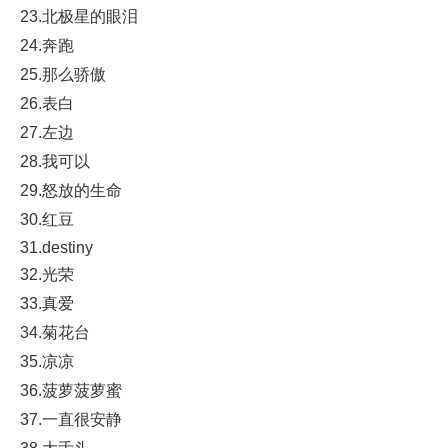
23.北极星的眼泪
24.奔跑
25.那么骄傲
26.表白
27.左边
28.我可以
29.怒放的生命
30.红豆
31.destiny
32.光荣
33.真爱
34.菊花台
35.凉凉
36.菠萝菠萝蜜
37.一直很安静