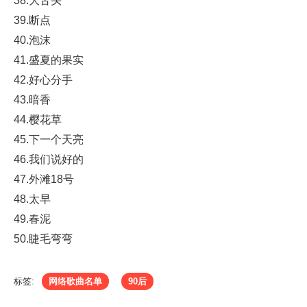
38.大舌头
39.断点
40.泡沫
41.盛夏的果实
42.好心分手
43.暗香
44.樱花草
45.下一个天亮
46.我们说好的
47.外滩18号
48.太早
49.春泥
50.睫毛弯弯
标签:
网络歌曲名单
90后